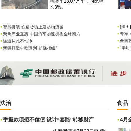
均装车18.07万车，同比增
长3%。
[组图]
智能拼装 铁路货场上建起物流园
专家
聚焦产业互惠 中国汽车加速拥抱全球南方
全国
隧道从此不怕冷
“学
新疆打造中欧班列“超强枢纽”
法治
食品
手握款项拒不偿债 设计“套路”转移财产
4月