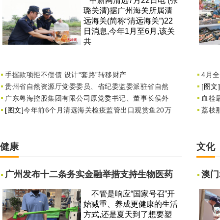
中新网清远7月22日电 (张
璐关清)据广州海关所属清
远海关(简称“清远海关”)22
日消息,今年1月至6月,该关
共
手握款项拒不偿债 设计“套路”转移财产
4月
贵州省自然资源厅党委委员、省纪委监委派驻省自然
[图文]
广东粤海控股集团有限公司原党委书记、董事长侯外
血栓
[图文]
今年前6个月清远海关检疫监管出口观赏鱼20万
荔枝
健康
文化
广州发布十二条务实金融举措支持生物医药
澳门
不管是响应“国家号召”开
始减重、养成更健康的生活
方式,还是夏天到了想要塑