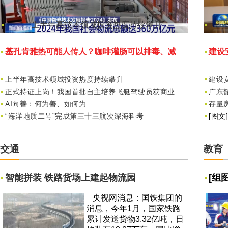
上半年高技术领域投资热度持续攀升
基孔肯雅热可能人传人？咖啡灌肠可以排毒、减
建设
理疗贴广告暗藏套路 虚拟数字人上演“疗效大戏”
肥？
上半年高技术领域投资热度持续攀升
建设
正式持证上岗！我国首批自主培养飞艇驾驶员获商业
广东
AI向善：何为善、如何为
存量
“海洋地质二号”完成第三十三航次深海科考
[图文]
交通
教育
智能拼装 铁路货场上建起物流园
[组图
央视网消息：国铁集团的
消息，今年1月，国家铁路
累计发送货物3.32亿吨，日