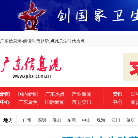
广东信息港-解读时代趋势,
点此
关注时代热点
新闻
国内新闻
广东热点
产业新闻
资讯
民
中心
广东聚焦
国际新闻
市县资讯
中心
商
地方
广州
深圳
佛山
东莞
中山
珠海
江门
肇庆